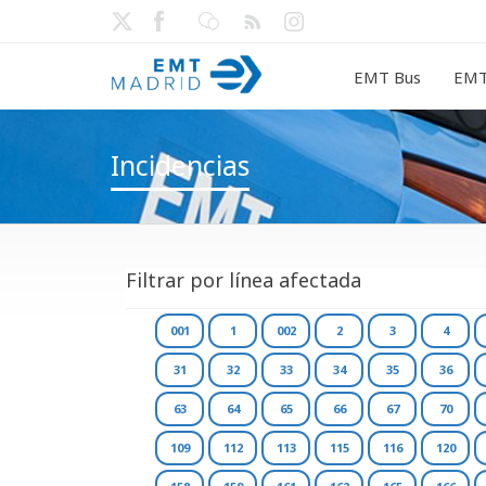
EMT Bus
EMT
Incidencias
Filtrar por línea afectada
001
1
002
2
3
4
31
32
33
34
35
36
63
64
65
66
67
70
109
112
113
115
116
120