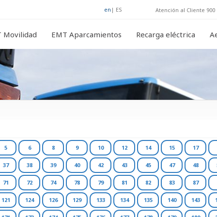
en
|
ES
Atención al Cliente 900 
 Movilidad
EMT Aparcamientos
Recarga eléctrica
A
5
6
8
9
10
12
14
15
17
37
38
39
40
42
43
45
47
48
71
72
74
78
79
81
82
83
87
121
124
126
129
133
134
135
140
143