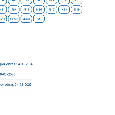
200
203
247
A
BR1
C1
C2
N8
N9
N11
N16
N17
N18
N19
E718
SE721
SE833
U
 por obras 14-05-2026
08-05-2026
 por obras 04-08-2025