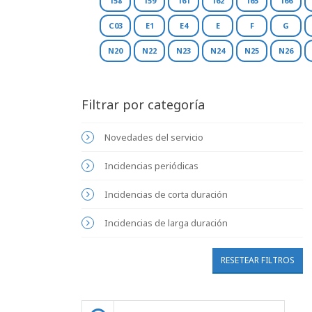
158
159
161
162
165
166
C03
E1
E4
E
F
G
N20
N22
N23
N24
N25
N26
Filtrar por categoría
Novedades del servicio
Incidencias periódicas
Incidencias de corta duración
Incidencias de larga duración
RESETEAR FILTROS