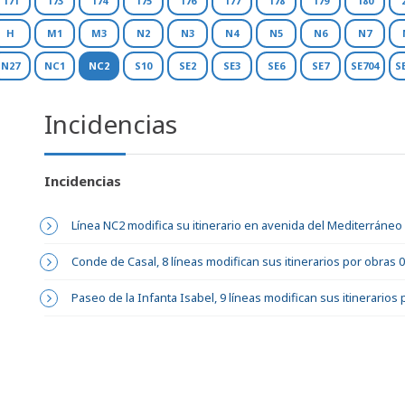
171
173
174
175
176
177
178
179
180
H
M1
M3
N2
N3
N4
N5
N6
N7
N27
NC1
NC2
S10
SE2
SE3
SE6
SE7
SE704
S
Incidencias
Incidencias
Línea NC2 modifica su itinerario en avenida del Mediterráneo
Conde de Casal, 8 líneas modifican sus itinerarios por obras 
Paseo de la Infanta Isabel, 9 líneas modifican sus itinerarios