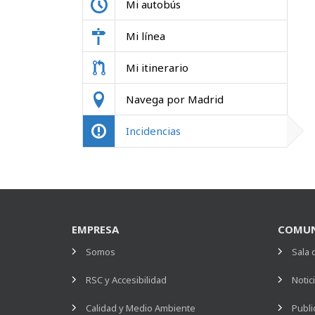
Mi autobús
Mi línea
Mi itinerario
Navega por Madrid
Incidencias
EMPRESA
COMUN
Somos
Sala 
RSC y Accesibilidad
Notic
Calidad y Medio Ambiente
Publi