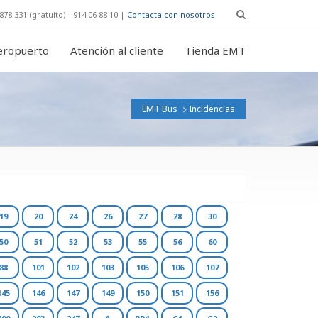
878 331 (gratuito) - 914 06 88 10 |
Contacta con nosotros
eropuerto
Atención al cliente
Tienda EMT
EMT Bus
Incidencias
19
20
24
26
27
28
30
50
51
52
53
55
56
60
88
101
102
103
105
106
107
145
146
147
149
150
151
156