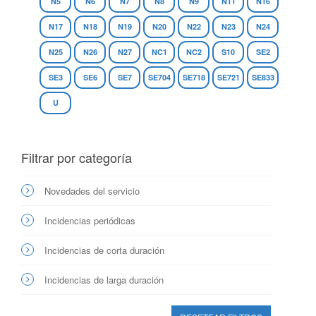
N5
N6
N7
N8
N9
N11
N16
N17
N18
N19
N20
N22
N23
N24
N25
N26
N27
NC1
NC2
S10
SE2
SE3
SE6
SE7
SE704
SE718
SE721
SE833
U
Filtrar por categoría
Novedades del servicio
Incidencias periódicas
Incidencias de corta duración
Incidencias de larga duración