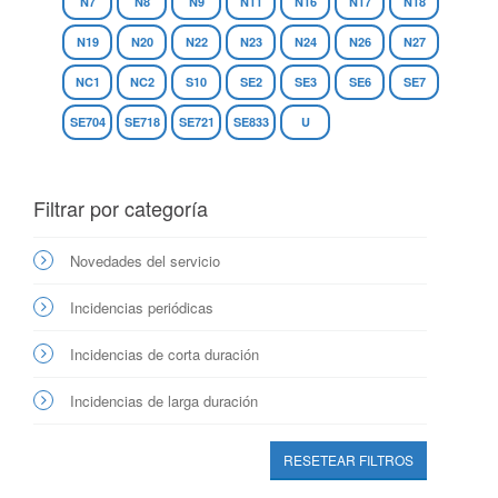
N7
N8
N9
N11
N16
N17
N18
N19
N20
N22
N23
N24
N26
N27
NC1
NC2
S10
SE2
SE3
SE6
SE7
SE704
SE718
SE721
SE833
U
Filtrar por categoría
Novedades del servicio
Incidencias periódicas
Incidencias de corta duración
Incidencias de larga duración
RESETEAR FILTROS