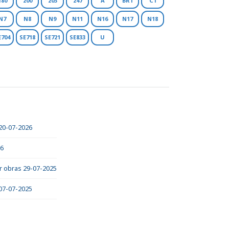
180
200
203
247
A
BR1
C1
N7
N8
N9
N11
N16
N17
N18
E704
SE718
SE721
SE833
U
 20-07-2026
26
or obras 29-07-2025
 07-07-2025