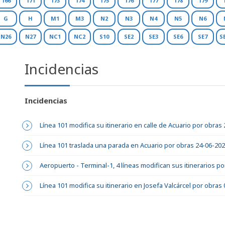
166
171
173
174
175
176
177
178
179
G
H
M1
M3
N2
N3
N4
N5
N6
N26
N27
NC1
NC2
S10
SE2
SE3
SE6
SE7
S
Incidencias
Incidencias
Línea 101 modifica su itinerario en calle de Acuario por obras
Línea 101 traslada una parada en Acuario por obras 24-06-20
Aeropuerto - Terminal-1, 4 líneas modifican sus itinerarios p
Línea 101 modifica su itinerario en Josefa Valcárcel por obras