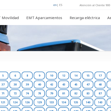
en
|
ES
Atención al Cliente 900 
 Movilidad
EMT Aparcamientos
Recarga eléctrica
A
5
6
8
9
10
12
14
15
17
37
38
39
40
42
43
45
47
48
71
72
74
78
79
81
82
83
87
121
124
126
129
133
134
135
140
143