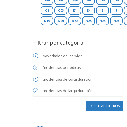
156
158
159
161
162
165
C2
C03
E1
E4
E
F
N19
N20
N22
N23
N24
N25
Filtrar por categoría
Novedades del servicio
Incidencias periódicas
Incidencias de corta duración
Incidencias de larga duración
RESETEAR FILTROS