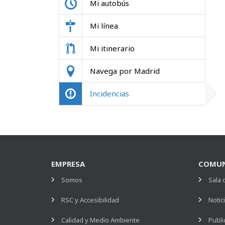
Mi autobús
Mi línea
Mi itinerario
Navega por Madrid
Incidencias
EMPRESA
COMUN
Somos
Sala 
RSC y Accesibilidad
Notic
Calidad y Medio Ambiente
Publi