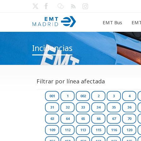
EMT Bus
EMT
Incidencias
Filtrar por línea afectada
001
1
002
2
3
4
31
32
33
34
35
36
63
64
65
66
67
70
109
112
113
115
116
120