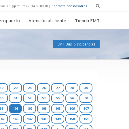
878 331 (gratuito) - 914 06 88 10 |
Contacta con nosotros
eropuerto
Atención al cliente
Tienda EMT
EMT Bus
Incidencias
19
20
24
26
27
28
30
50
51
52
53
55
56
60
88
101
102
103
105
106
107
145
146
147
148
149
150
151