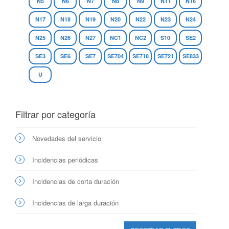
N5
N6
N7
N8
N9
N11
N16
N17
N18
N19
N20
N22
N23
N24
N25
N26
N27
NC1
NC2
S10
SE2
SE3
SE6
SE7
SE704
SE718
SE721
SE833
U
Filtrar por categoría
Novedades del servicio
Incidencias periódicas
Incidencias de corta duración
Incidencias de larga duración