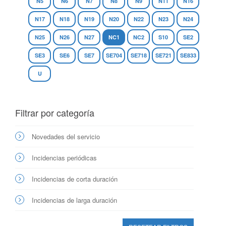
N5
N6
N7
N8
N9
N11
N16
N17
N18
N19
N20
N22
N23
N24
N25
N26
N27
NC1
NC2
S10
SE2
SE3
SE6
SE7
SE704
SE718
SE721
SE833
U
Filtrar por categoría
Novedades del servicio
Incidencias periódicas
Incidencias de corta duración
Incidencias de larga duración