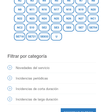
N2
N3
N4
N5
N6
N7
N8
N9
N11
N16
N17
N18
N19
N20
N22
N23
N24
N25
N26
N27
NC1
NC2
S10
SE2
SE3
SE6
SE7
SE704
SE718
SE721
SE833
U
Filtrar por categoría
Novedades del servicio
Incidencias periódicas
Incidencias de corta duración
Incidencias de larga duración