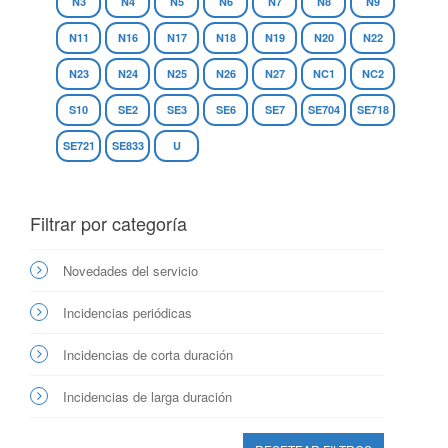
N3
N4
N5
N6
N7
N8
N9
N11
N16
N17
N18
N19
N20
N22
N23
N24
N25
N26
N27
NC1
NC2
S10
SE2
SE3
SE6
SE7
SE704
SE718
SE721
SE833
U
Filtrar por categoría
Novedades del servicio
Incidencias periódicas
Incidencias de corta duración
Incidencias de larga duración