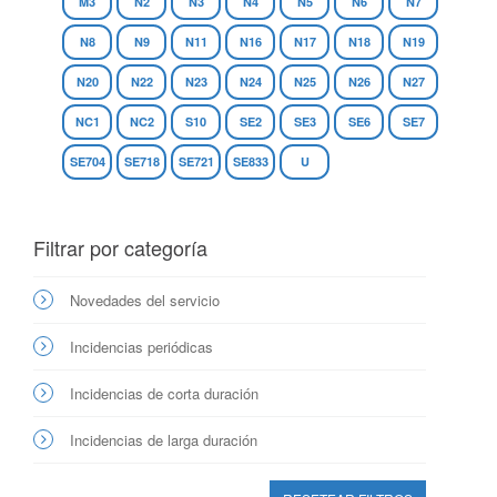
M3
N2
N3
N4
N5
N6
N7
N8
N9
N11
N16
N17
N18
N19
N20
N22
N23
N24
N25
N26
N27
NC1
NC2
S10
SE2
SE3
SE6
SE7
SE704
SE718
SE721
SE833
U
Filtrar por categoría
Novedades del servicio
Incidencias periódicas
Incidencias de corta duración
Incidencias de larga duración