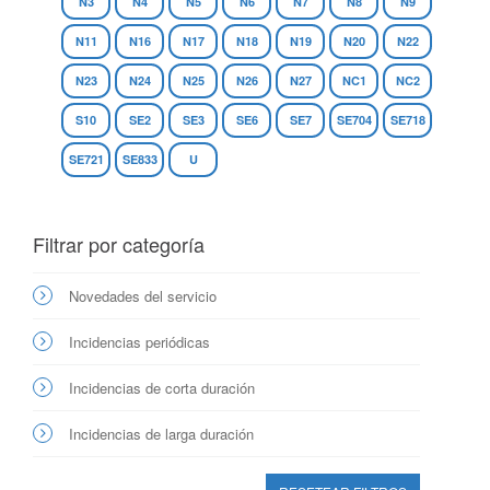
N3
N4
N5
N6
N7
N8
N9
N11
N16
N17
N18
N19
N20
N22
N23
N24
N25
N26
N27
NC1
NC2
S10
SE2
SE3
SE6
SE7
SE704
SE718
SE721
SE833
U
Filtrar por categoría
Novedades del servicio
Incidencias periódicas
Incidencias de corta duración
Incidencias de larga duración