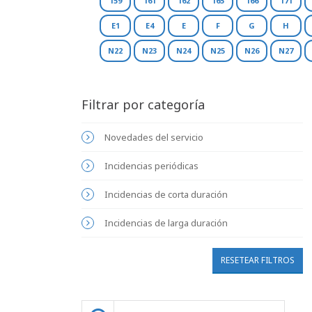
159
161
162
165
166
171
E1
E4
E
F
G
H
N22
N23
N24
N25
N26
N27
Filtrar por categoría
Novedades del servicio
Incidencias periódicas
Incidencias de corta duración
Incidencias de larga duración
RESETEAR FILTROS