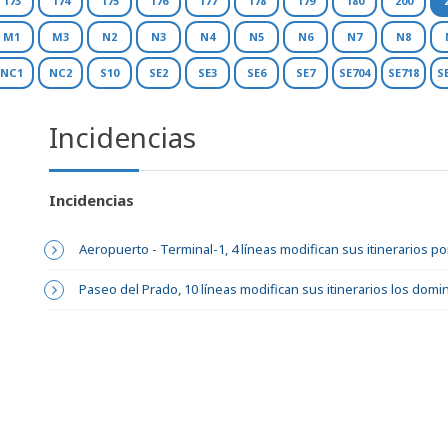
173
174
175
176
177
178
179
180
200
M1
M3
N2
N3
N4
N5
N6
N7
N8
NC1
NC2
S10
SE2
SE3
SE6
SE7
SE704
SE718
S
Incidencias
Incidencias
Aeropuerto - Terminal-1, 4 líneas modifican sus itinerarios p
Paseo del Prado, 10 líneas modifican sus itinerarios los dom