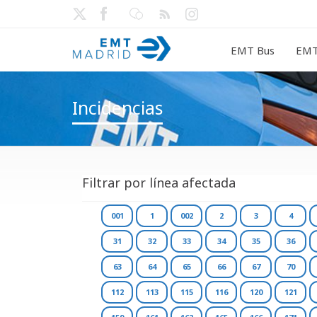
EMT Bus
EMT
Incidencias
Filtrar por línea afectada
001
1
002
2
3
4
31
32
33
34
35
36
63
64
65
66
67
70
112
113
115
116
120
121