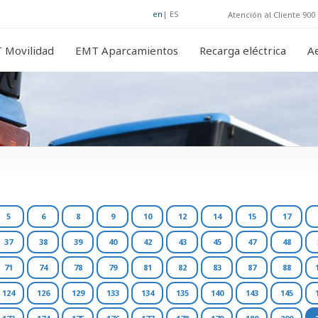
en
|
ES
Atención al Cliente 900 
 Movilidad
EMT Aparcamientos
Recarga eléctrica
A
5
6
8
9
10
12
14
15
17
37
38
39
40
42
43
45
47
48
71
74
78
79
81
82
83
87
88
124
126
129
133
134
135
140
143
145