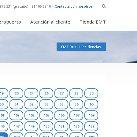
878 331 (gratuito) - 914 06 88 10 |
Contacta con nosotros
eropuerto
Atención al cliente
Tienda EMT
EMT Bus
Incidencias
19
20
24
26
27
28
30
50
51
52
53
55
56
60
101
102
103
105
106
107
109
146
147
149
150
151
156
158