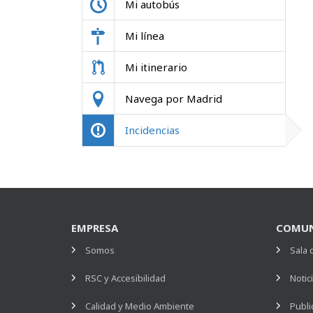
Mi autobús
Mi línea
Mi itinerario
Navega por Madrid
Incidencias
EMPRESA
COMUN
Somos
Sala 
RSC y Accesibilidad
Notic
Calidad y Medio Ambiente
Publi