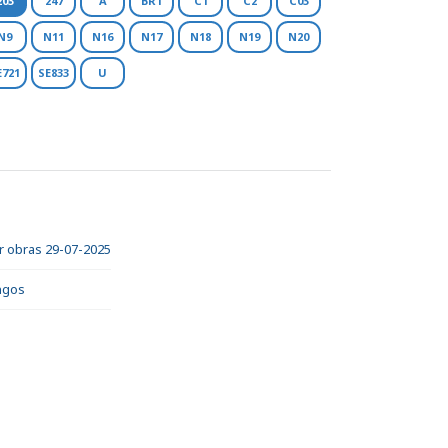
203
247
A
BR1
C1
C2
C03
N9
N11
N16
N17
N18
N19
N20
E721
SE833
U
or obras 29-07-2025
ingos