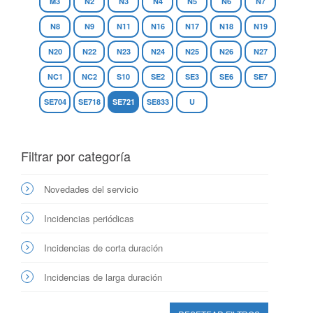
M3
N2
N3
N4
N5
N6
N7
N8
N9
N11
N16
N17
N18
N19
N20
N22
N23
N24
N25
N26
N27
NC1
NC2
S10
SE2
SE3
SE6
SE7
SE704
SE718
SE721
SE833
U
Filtrar por categoría
Novedades del servicio
Incidencias periódicas
Incidencias de corta duración
Incidencias de larga duración