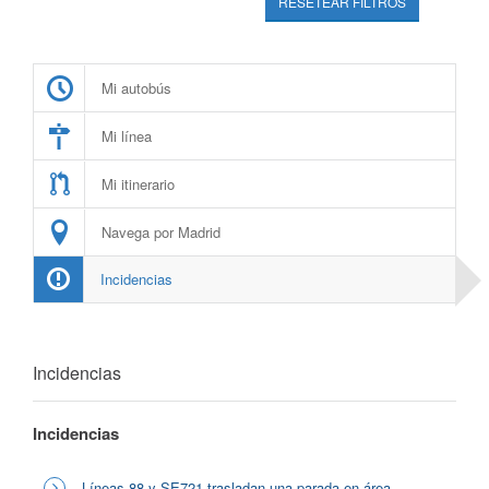
RESETEAR FILTROS
Mi autobús
Mi línea
Mi itinerario
Navega por Madrid
Incidencias
Incidencias
Incidencias
Líneas 88 y SE721 trasladan una parada en área