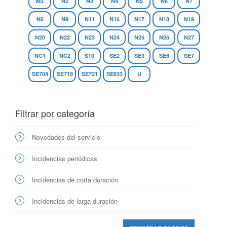
M3
N2
N3
N4
N5
N6
N7
N8
N9
N11
N16
N17
N18
N19
N20
N22
N23
N24
N25
N26
N27
NC1
NC2
S10
SE2
SE3
SE6
SE7
SE704
SE718
SE721
SE833
U
Filtrar por categoría
Novedades del servicio
Incidencias periódicas
Incidencias de corta duración
Incidencias de larga duración