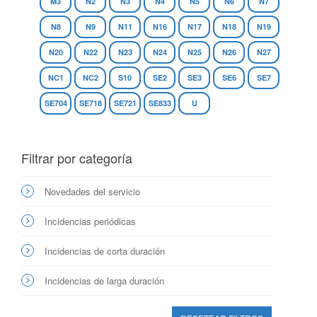
M3
N2
N3
N4
N5
N6
N7
N8
N9
N11
N16
N17
N18
N19
N20
N22
N23
N24
N25
N26
N27
NC1
NC2
S10
SE2
SE3
SE6
SE7
SE704
SE718
SE721
SE833
U
Filtrar por categoría
Novedades del servicio
Incidencias periódicas
Incidencias de corta duración
Incidencias de larga duración