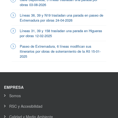
obras 03-08-2026
Líneas 36, 39 y N19 trasladan una parada en paseo de
Extremadura por obras 24-04-2026
Líneas 31, 39 y 158 trasladan una parada en Higueras
por obras 12-02-2025
Paseo de Extremadura, 6 líneas modifican sus
itinerarios por obras de soterramiento de la A5 15-01-
2025
EMPRESA
Somos
RSC y Accesibilidad
Calidad y Medio Ambiente