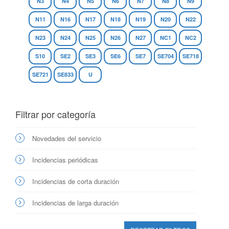
N3
N4
N5
N6
N7
N8
N9
N11
N16
N17
N18
N19
N20
N22
N23
N24
N25
N26
N27
NC1
NC2
S10
SE2
SE3
SE6
SE7
SE704
SE718
SE721
SE833
U
Filtrar por categoría
Novedades del servicio
Incidencias periódicas
Incidencias de corta duración
Incidencias de larga duración