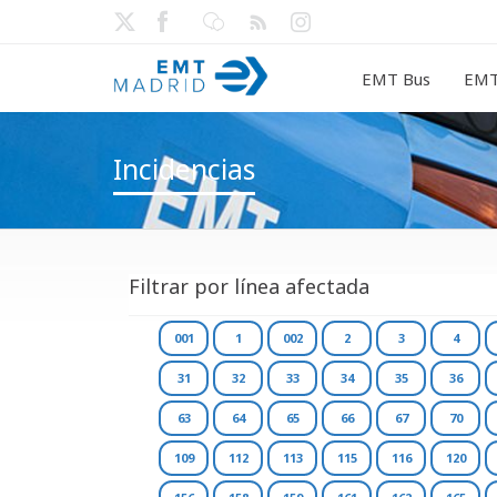
EMT Bus
EMT
Incidencias
Filtrar por línea afectada
001
1
002
2
3
4
31
32
33
34
35
36
63
64
65
66
67
70
109
112
113
115
116
120