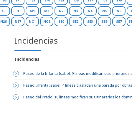
166
171
173
174
175
176
177
178
179
G
H
M1
M3
N2
N3
N4
N5
N6
N26
N27
NC1
NC2
S10
SE2
SE3
SE6
SE7
S
Incidencias
Incidencias
Paseo de la Infanta Isabel, 9 líneas modifican sus itinerarios
Paseo Infanta Isabel, 4 líneas trasladan una parada por obra
Paseo del Prado, 10 líneas modifican sus itinerarios los dom