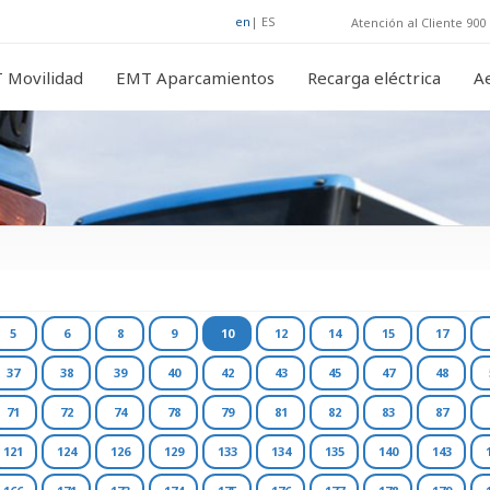
en
|
ES
Atención al Cliente 900 
 Movilidad
EMT Aparcamientos
Recarga eléctrica
A
5
6
8
9
10
12
14
15
17
37
38
39
40
42
43
45
47
48
71
72
74
78
79
81
82
83
87
121
124
126
129
133
134
135
140
143