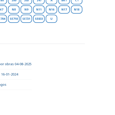
180
200
203
247
A
BR1
C1
N7
N8
N9
N11
N16
N17
N18
E704
SE718
SE721
SE833
U
 por obras 04-08-2025
s 16-01-2024
ingos