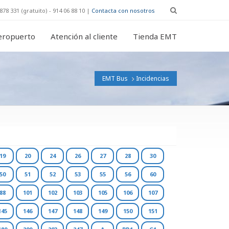
878 331 (gratuito) - 914 06 88 10 |
Contacta con nosotros
eropuerto
Atención al cliente
Tienda EMT
EMT Bus
Incidencias
19
20
24
26
27
28
30
50
51
52
53
55
56
60
88
101
102
103
105
106
107
145
146
147
148
149
150
151