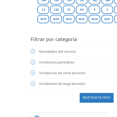
156
158
159
161
162
165
C2
C03
E1
E4
E
F
N19
N20
N22
N23
N24
N25
Filtrar por categoría
Novedades del servicio
Incidencias periódicas
Incidencias de corta duración
Incidencias de larga duración
RESETEAR FILTROS