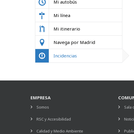
Mi autobús
Mi línea
Mi itinerario
Navega por Madrid
Incidencias
EMPRESA
COMUN
Somos
Sala 
RSC y Accesibilidad
Notic
Calidad y Medio Ambiente
Publi