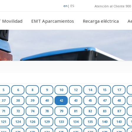
en
|
ES
Atención al Cliente 900 
 Movilidad
EMT Aparcamientos
Recarga eléctrica
A
5
6
8
9
10
12
14
15
17
37
38
39
40
42
43
45
47
48
71
72
74
78
79
81
82
83
87
121
124
126
129
133
134
135
140
143