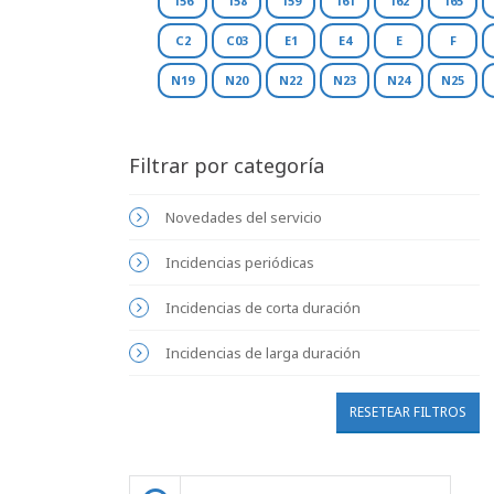
156
158
159
161
162
165
C2
C03
E1
E4
E
F
N19
N20
N22
N23
N24
N25
Filtrar por categoría
Novedades del servicio
Incidencias periódicas
Incidencias de corta duración
Incidencias de larga duración
RESETEAR FILTROS