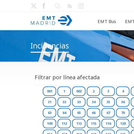
EMT Bus
EMT
Incidencias
Filtrar por línea afectada
001
1
002
2
3
4
31
32
33
34
35
36
63
64
65
66
67
70
109
112
113
115
116
120