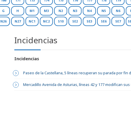
166
171
173
174
175
176
177
178
179
G
H
M1
M3
N2
N3
N4
N5
N6
N26
N27
NC1
NC2
S10
SE2
SE3
SE6
SE7
S
Incidencias
Incidencias
Paseo de la Castellana, 5 líneas recuperan su parada por fin
Mercadillo Avenida de Asturias, líneas 42 y 177 modifican sus 