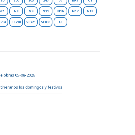
180
200
203
247
A
BR1
C1
N7
N8
N9
N11
N16
N17
N18
E704
SE718
SE721
SE833
U
 de obras 05-08-2026
itinerarios los domingos y festivos