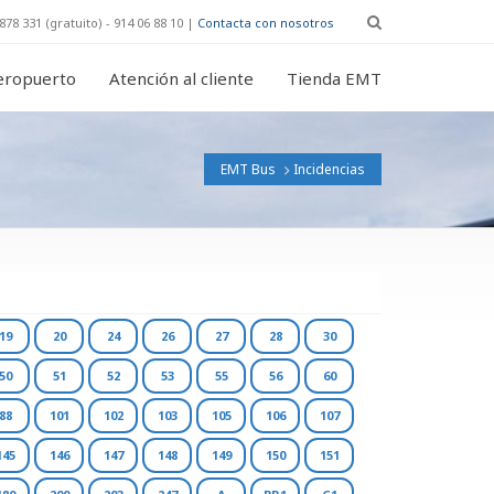
878 331 (gratuito) - 914 06 88 10 |
Contacta con nosotros
eropuerto
Atención al cliente
Tienda EMT
EMT Bus
Incidencias
19
20
24
26
27
28
30
50
51
52
53
55
56
60
88
101
102
103
105
106
107
145
146
147
148
149
150
151