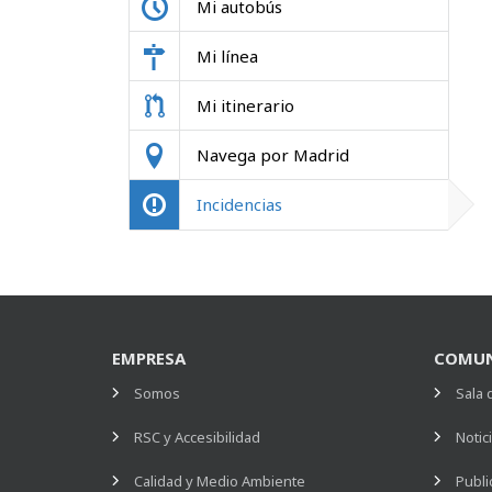
Mi autobús
Mi línea
Mi itinerario
Navega por Madrid
Incidencias
EMPRESA
COMUN
Somos
Sala 
RSC y Accesibilidad
Notic
Calidad y Medio Ambiente
Publi