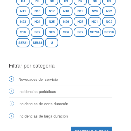
N3
N4
N5
N6
N7
N8
N9
N11
N16
N17
N18
N19
N20
N22
N23
N24
N25
N26
N27
NC1
NC2
S10
SE2
SE3
SE6
SE7
SE704
SE718
SE721
SE833
U
Filtrar por categoría
Novedades del servicio
Incidencias periódicas
Incidencias de corta duración
Incidencias de larga duración