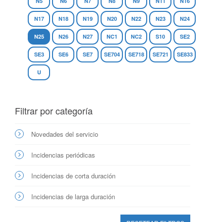
N5
N6
N7
N8
N9
N11
N16
N17
N18
N19
N20
N22
N23
N24
N25
N26
N27
NC1
NC2
S10
SE2
SE3
SE6
SE7
SE704
SE718
SE721
SE833
U
Filtrar por categoría
Novedades del servicio
Incidencias periódicas
Incidencias de corta duración
Incidencias de larga duración