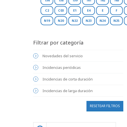
156
158
159
161
162
165
C2
C03
E1
E4
E
F
N19
N20
N22
N23
N24
N25
Filtrar por categoría
Novedades del servicio
Incidencias periódicas
Incidencias de corta duración
Incidencias de larga duración
RESETEAR FILTROS