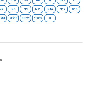
180
200
203
247
A
BR1
C1
N7
N8
N9
N11
N16
N17
N18
E704
SE718
SE721
SE833
U
os