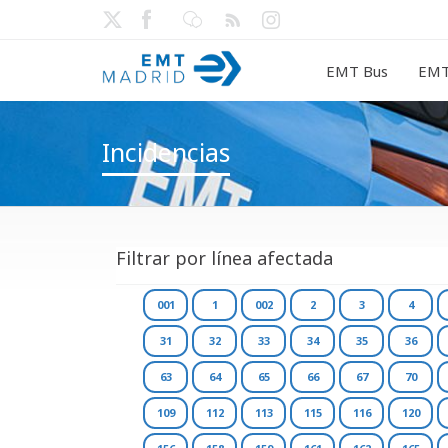
EMT Bus
EMT
Incidencias
Filtrar por línea afectada
001
1
002
2
3
4
31
32
33
34
35
36
63
64
65
66
67
70
109
112
113
115
116
120