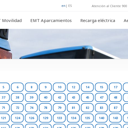
en
|
ES
Atención al Cliente 900 
 Movilidad
EMT Aparcamientos
Recarga eléctrica
A
5
6
8
9
10
12
14
15
17
37
38
39
40
42
43
45
47
48
71
72
74
78
79
81
82
83
87
121
124
126
129
133
134
135
140
143