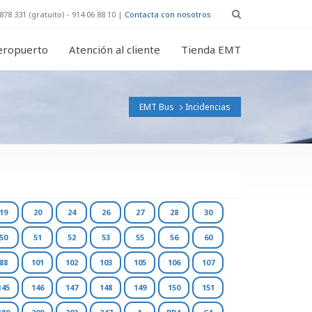
878 331 (gratuito) - 914 06 88 10 |
Contacta con nosotros
eropuerto
Atención al cliente
Tienda EMT
EMT Bus
Incidencias
19
20
24
26
27
28
30
50
51
52
53
55
56
60
88
101
102
103
105
106
107
145
146
147
148
149
150
151