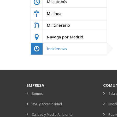
Mi autobús
Mi línea
Mi itinerario
Navega por Madrid
Incidencias
EMPRESA
COMUN
Somos
Sala 
RSC y Accesibilidad
Notic
Calidad y Medio Ambiente
Publi