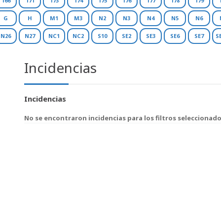
166
171
173
174
175
176
177
178
179
G
H
M1
M3
N2
N3
N4
N5
N6
N26
N27
NC1
NC2
S10
SE2
SE3
SE6
SE7
S
Incidencias
Incidencias
No se encontraron incidencias para los filtros seleccionad