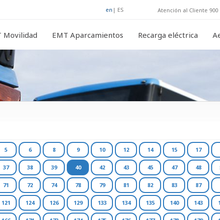
en
|
ES
Atención al Cliente 900 
 Movilidad
EMT Aparcamientos
Recarga eléctrica
A
5
6
8
9
10
12
14
15
17
37
38
39
40
42
43
45
47
48
71
72
74
78
79
81
82
83
87
121
124
126
129
133
134
135
140
143