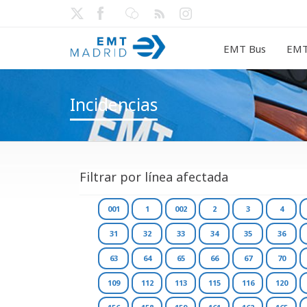
EMT Bus
EMT
Incidencias
Filtrar por línea afectada
001
1
002
2
3
4
31
32
33
34
35
36
63
64
65
66
67
70
109
112
113
115
116
120