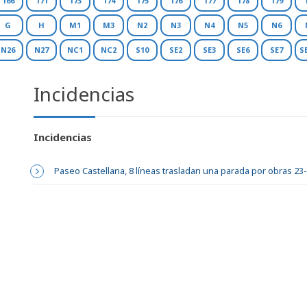
166
171
173
174
175
176
177
178
179
G
H
M1
M3
N2
N3
N4
N5
N6
N26
N27
NC1
NC2
S10
SE2
SE3
SE6
SE7
S
Incidencias
Incidencias
Paseo Castellana, 8 líneas trasladan una parada por obras 23