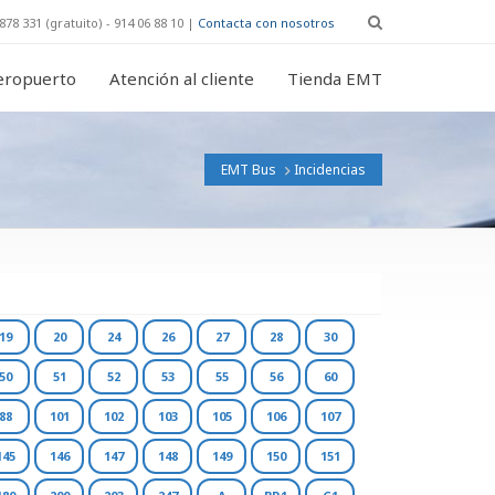
878 331 (gratuito) - 914 06 88 10 |
Contacta con nosotros
eropuerto
Atención al cliente
Tienda EMT
EMT Bus
Incidencias
19
20
24
26
27
28
30
50
51
52
53
55
56
60
88
101
102
103
105
106
107
145
146
147
148
149
150
151