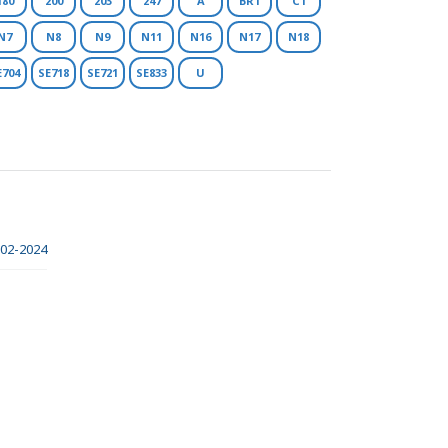
180
200
203
247
A
BR1
C1
N7
N8
N9
N11
N16
N17
N18
E704
SE718
SE721
SE833
U
-02-2024