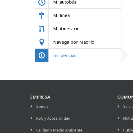
Mi autobús
Mi línea
Mi itinerario
Navega por Madrid
Incidencias
EMPRESA
COMUN
Somos
Sala 
RSC y Accesibilidad
Notic
Calidad y Medio Ambiente
Publi