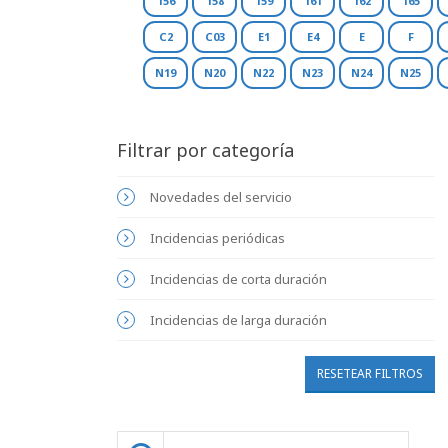
156
158
159
161
162
165
C2
C03
E1
E4
E
F
N19
N20
N22
N23
N24
N25
Filtrar por categoría
Novedades del servicio
Incidencias periódicas
Incidencias de corta duración
Incidencias de larga duración
RESETEAR FILTROS