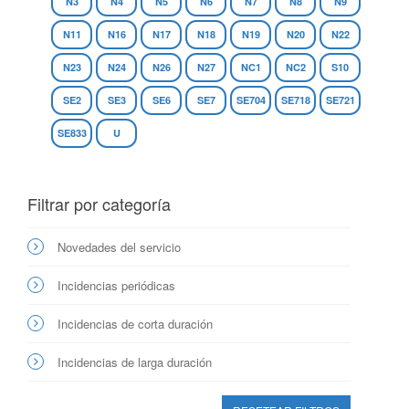
N3
N4
N5
N6
N7
N8
N9
N11
N16
N17
N18
N19
N20
N22
N23
N24
N26
N27
NC1
NC2
S10
SE2
SE3
SE6
SE7
SE704
SE718
SE721
SE833
U
Filtrar por categoría
Novedades del servicio
Incidencias periódicas
Incidencias de corta duración
Incidencias de larga duración