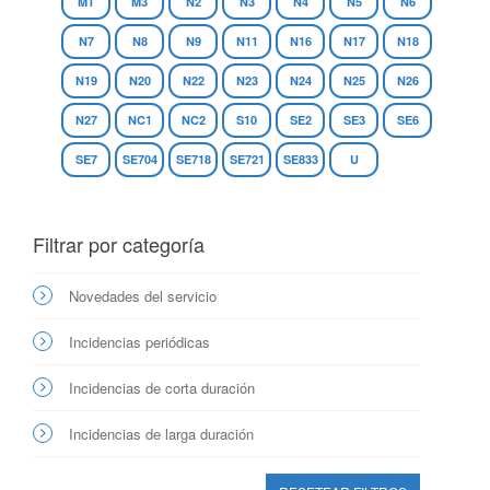
M1
M3
N2
N3
N4
N5
N6
N7
N8
N9
N11
N16
N17
N18
N19
N20
N22
N23
N24
N25
N26
N27
NC1
NC2
S10
SE2
SE3
SE6
SE7
SE704
SE718
SE721
SE833
U
Filtrar por categoría
Novedades del servicio
Incidencias periódicas
Incidencias de corta duración
Incidencias de larga duración