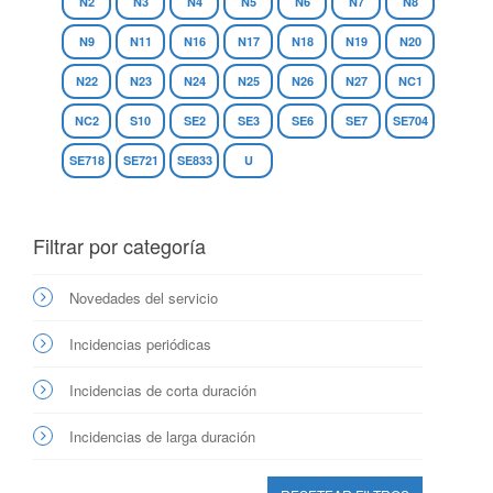
N2
N3
N4
N5
N6
N7
N8
N9
N11
N16
N17
N18
N19
N20
N22
N23
N24
N25
N26
N27
NC1
NC2
S10
SE2
SE3
SE6
SE7
SE704
SE718
SE721
SE833
U
Filtrar por categoría
Novedades del servicio
Incidencias periódicas
Incidencias de corta duración
Incidencias de larga duración