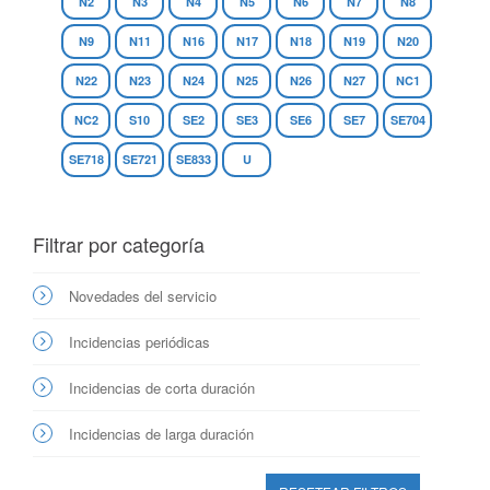
N2
N3
N4
N5
N6
N7
N8
N9
N11
N16
N17
N18
N19
N20
N22
N23
N24
N25
N26
N27
NC1
NC2
S10
SE2
SE3
SE6
SE7
SE704
SE718
SE721
SE833
U
Filtrar por categoría
Novedades del servicio
Incidencias periódicas
Incidencias de corta duración
Incidencias de larga duración