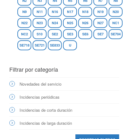
N2
N3
N4
N5
N6
N7
N8
N9
N11
N16
N17
N18
N19
N20
N22
N23
N24
N25
N26
N27
NC1
NC2
S10
SE2
SE3
SE6
SE7
SE704
SE718
SE721
SE833
U
Filtrar por categoría
Novedades del servicio
Incidencias periódicas
Incidencias de corta duración
Incidencias de larga duración