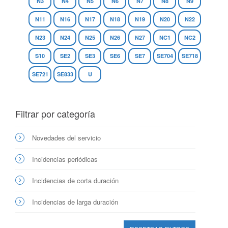
N3
N4
N5
N6
N7
N8
N9
N11
N16
N17
N18
N19
N20
N22
N23
N24
N25
N26
N27
NC1
NC2
S10
SE2
SE3
SE6
SE7
SE704
SE718
SE721
SE833
U
Filtrar por categoría
Novedades del servicio
Incidencias periódicas
Incidencias de corta duración
Incidencias de larga duración