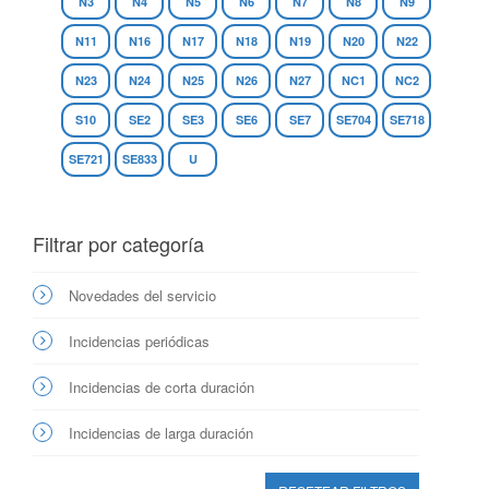
N3
N4
N5
N6
N7
N8
N9
N11
N16
N17
N18
N19
N20
N22
N23
N24
N25
N26
N27
NC1
NC2
S10
SE2
SE3
SE6
SE7
SE704
SE718
SE721
SE833
U
Filtrar por categoría
Novedades del servicio
Incidencias periódicas
Incidencias de corta duración
Incidencias de larga duración