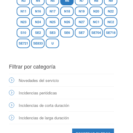
N3
N4
N5
N6
N7
N8
N9
N11
N16
N17
N18
N19
N20
N22
N23
N24
N25
N26
N27
NC1
NC2
S10
SE2
SE3
SE6
SE7
SE704
SE718
SE721
SE833
U
Filtrar por categoría
Novedades del servicio
Incidencias periódicas
Incidencias de corta duración
Incidencias de larga duración