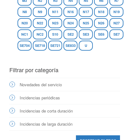
M3
N2
N3
N4
N5
N6
N7
N8
N9
N11
N16
N17
N18
N19
N20
N22
N23
N24
N25
N26
N27
NC1
NC2
S10
SE2
SE3
SE6
SE7
SE704
SE718
SE721
SE833
U
Filtrar por categoría
Novedades del servicio
Incidencias periódicas
Incidencias de corta duración
Incidencias de larga duración