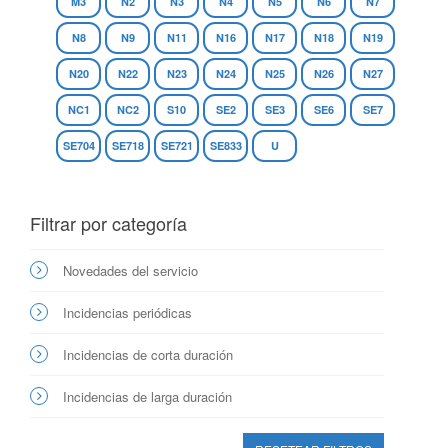
M3
N2
N3
N4
N5
N6
N7
N8
N9
N11
N16
N17
N18
N19
N20
N22
N23
N24
N25
N26
N27
NC1
NC2
S10
SE2
SE3
SE6
SE7
SE704
SE718
SE721
SE833
U
Filtrar por categoría
Novedades del servicio
Incidencias periódicas
Incidencias de corta duración
Incidencias de larga duración