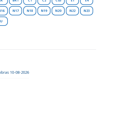
A
BR1
C1
C2
C03
E1
E4
N16
N17
N18
N19
N20
N22
N23
U
 obras 10-08-2026