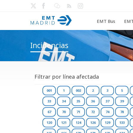
EMT Bus
EMT
Incidencias
Filtrar por línea afectada
001
1
002
2
3
5
33
34
35
36
37
39
67
70
71
72
74
78
120
121
124
126
129
133