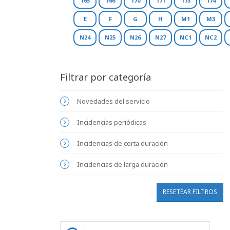
165
166
170
171
173
174
E
F
G
H
M1
M3
N24
N25
N26
N27
NC1
NC2
Filtrar por categoría
Novedades del servicio
Incidencias periódicas
Incidencias de corta duración
Incidencias de larga duración
RESETEAR FILTROS