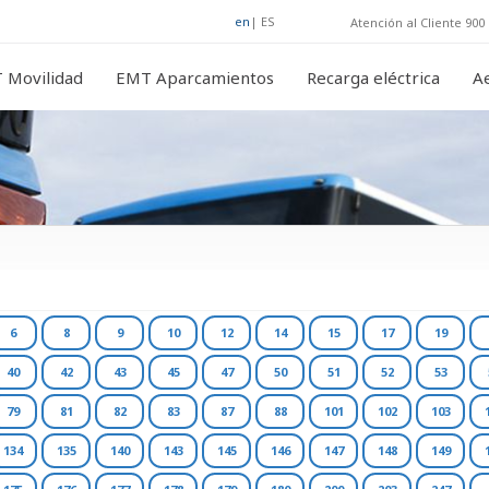
en
|
ES
Atención al Cliente 900 
 Movilidad
EMT Aparcamientos
Recarga eléctrica
A
6
8
9
10
12
14
15
17
19
40
42
43
45
47
50
51
52
53
79
81
82
83
87
88
101
102
103
134
135
140
143
145
146
147
148
149