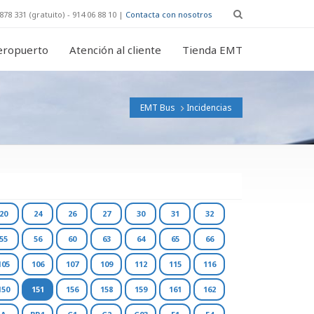
878 331 (gratuito) - 914 06 88 10 |
Contacta con nosotros
eropuerto
Atención al cliente
Tienda EMT
EMT Bus
Incidencias
20
24
26
27
30
31
32
55
56
60
63
64
65
66
105
106
107
109
112
115
116
150
151
156
158
159
161
162