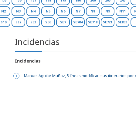
175
176
177
178
179
180
200
203
247
N2
N3
N4
N5
N6
N7
N8
N9
N11
S10
SE2
SE3
SE6
SE7
SE704
SE718
SE721
SE833
Incidencias
Incidencias
Manuel Aguilar Muñoz, 5 líneas modifican sus itinerarios por