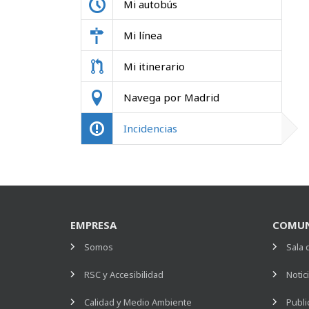
Mi autobús
Mi línea
Mi itinerario
Navega por Madrid
Incidencias
EMPRESA
COMUN
Somos
Sala 
RSC y Accesibilidad
Notic
Calidad y Medio Ambiente
Publi