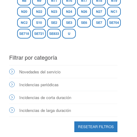
N8
N9
N11
N16
N17
N18
N19
N20
N22
N23
N24
N26
N27
NC1
NC2
S10
SE2
SE3
SE6
SE7
SE704
SE718
SE721
SE833
U
Filtrar por categoría
Novedades del servicio
Incidencias periódicas
Incidencias de corta duración
Incidencias de larga duración
RESETEAR FILTROS