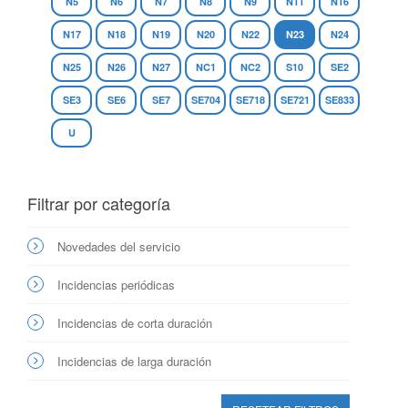
N5
N6
N7
N8
N9
N11
N16
N17
N18
N19
N20
N22
N23
N24
N25
N26
N27
NC1
NC2
S10
SE2
SE3
SE6
SE7
SE704
SE718
SE721
SE833
U
Filtrar por categoría
Novedades del servicio
Incidencias periódicas
Incidencias de corta duración
Incidencias de larga duración