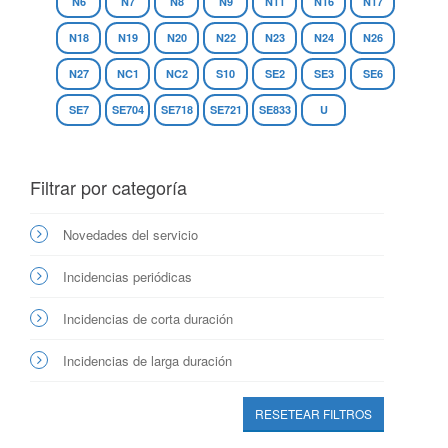
N6
N7
N8
N9
N11
N16
N17
N18
N19
N20
N22
N23
N24
N26
N27
NC1
NC2
S10
SE2
SE3
SE6
SE7
SE704
SE718
SE721
SE833
U
Filtrar por categoría
Novedades del servicio
Incidencias periódicas
Incidencias de corta duración
Incidencias de larga duración
RESETEAR FILTROS