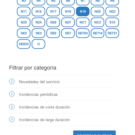
N3
N4
N5
N6
N7
N8
N9
N11
N16
N17
N18
N19
N20
N22
N23
N24
N26
N27
NC1
NC2
S10
SE2
SE3
SE6
SE7
SE704
SE718
SE721
SE833
U
Filtrar por categoría
Novedades del servicio
Incidencias periódicas
Incidencias de corta duración
Incidencias de larga duración