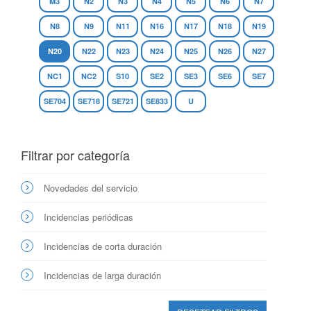
M3
N2
N3
N4
N5
N6
N7
N8
N9
N11
N16
N17
N18
N19
N20
N22
N23
N24
N25
N26
N27
NC1
NC2
S10
SE2
SE3
SE6
SE7
SE704
SE718
SE721
SE833
U
Filtrar por categoría
Novedades del servicio
Incidencias periódicas
Incidencias de corta duración
Incidencias de larga duración