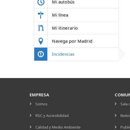
Mi autobús
Mi línea
Mi itinerario
Navega por Madrid
Incidencias
EMPRESA
COMUN
Somos
Sala 
RSC y Accesibilidad
Notic
Calidad y Medio Ambiente
Publi