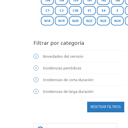
156
158
159
161
162
165
C1
C2
C03
E1
E4
E
N18
N19
N20
N22
N23
N24
Filtrar por categoría
Novedades del servicio
Incidencias periódicas
Incidencias de corta duración
Incidencias de larga duración
RESETEAR FILTROS