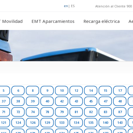
en
|
ES
Atención al Cliente 900 
 Movilidad
EMT Aparcamientos
Recarga eléctrica
A
5
6
8
9
10
12
14
15
17
37
38
39
40
42
43
45
47
48
71
72
74
78
79
81
82
83
87
121
124
126
129
133
134
135
140
143