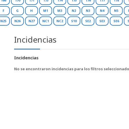
166
170
171
173
174
175
176
177
178
F
G
H
M1
M3
N2
N3
N4
N5
N25
N26
N27
NC1
NC2
S10
SE2
SE3
SE6
Incidencias
Incidencias
No se encontraron incidencias para los filtros seleccionad