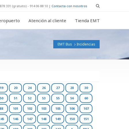
878 331 (gratuito) - 914 06 88 10 |
Contacta con nosotros
eropuerto
Atención al cliente
Tienda EMT
EMT Bus
Incidencias
19
20
24
26
27
28
30
50
51
52
53
55
56
60
88
101
102
103
105
106
107
145
146
147
148
149
150
151