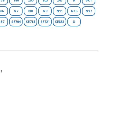
179
180
200
203
247
A
BR1
N6
N7
N8
N9
N11
N16
N17
SE7
SE704
SE718
SE721
SE833
U
os