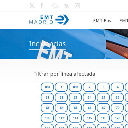
EMT Bus
EMT
Incidencias
Filtrar por línea afectada
001
1
002
2
3
4
31
32
33
34
35
36
63
64
65
66
67
70
109
112
113
115
116
120