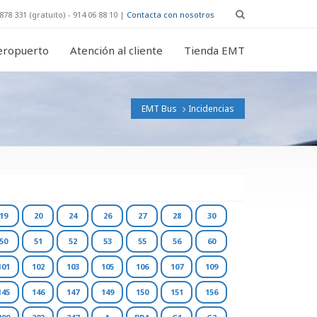
878 331 (gratuito) - 914 06 88 10 |
Contacta con nosotros
eropuerto
Atención al cliente
Tienda EMT
EMT Bus
Incidencias
19
20
24
26
27
28
30
50
51
52
53
55
56
60
101
102
103
105
106
107
109
145
146
147
149
150
151
156