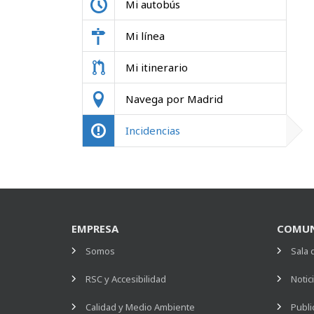
Mi autobús
Mi línea
Mi itinerario
Navega por Madrid
Incidencias
EMPRESA
COMUN
Somos
Sala 
RSC y Accesibilidad
Notic
Calidad y Medio Ambiente
Publi