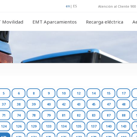
en
|
ES
Atención al Cliente 900 
 Movilidad
EMT Aparcamientos
Recarga eléctrica
A
5
6
8
9
10
12
14
15
17
37
38
39
40
42
43
45
47
48
71
74
78
79
81
82
83
87
88
124
126
129
133
134
135
137
140
143