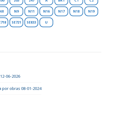
200
203
247
A
BR1
C1
C2
N8
N9
N11
N16
N17
N18
N19
E718
SE721
SE833
U
 12-06-2026
va por obras 08-01-2024