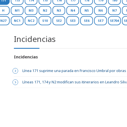
171
173
174
175
176
177
178
179
180
H
M1
M3
N2
N3
N4
N5
N6
N7
N27
NC1
NC2
S10
SE2
SE3
SE6
SE7
SE704
S
Incidencias
Incidencias
Línea 171 suprime una parada en Francisco Umbral por obras
Líneas 171, 174 y N2 modifican sus itinerarios en Leandro Sil