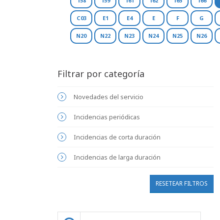
158
159
161
162
165
166
C03
E1
E4
E
F
G
N20
N22
N23
N24
N25
N26
Filtrar por categoría
Novedades del servicio
Incidencias periódicas
Incidencias de corta duración
Incidencias de larga duración
RESETEAR FILTROS