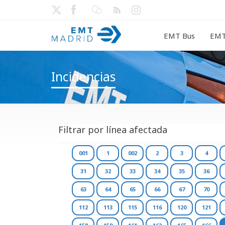
EMT Bus
EMT
Incidencias
Filtrar por línea afectada
001
1
002
2
3
4
31
32
33
34
35
36
63
64
65
66
67
70
112
113
115
116
120
121