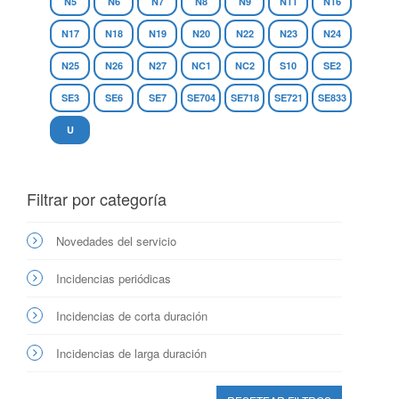
N5
N6
N7
N8
N9
N11
N16
N17
N18
N19
N20
N22
N23
N24
N25
N26
N27
NC1
NC2
S10
SE2
SE3
SE6
SE7
SE704
SE718
SE721
SE833
U
Filtrar por categoría
Novedades del servicio
Incidencias periódicas
Incidencias de corta duración
Incidencias de larga duración