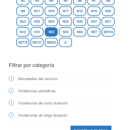
N2
N3
N4
N5
N6
N7
N8
N9
N11
N16
N17
N18
N19
N20
N22
N23
N24
N25
N26
N27
NC1
NC2
S10
SE2
SE3
SE6
SE7
SE704
SE718
SE721
SE833
U
Filtrar por categoría
Novedades del servicio
Incidencias periódicas
Incidencias de corta duración
Incidencias de larga duración