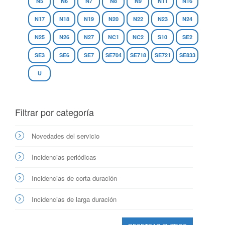
N5
N6
N7
N8
N9
N11
N16
N17
N18
N19
N20
N22
N23
N24
N25
N26
N27
NC1
NC2
S10
SE2
SE3
SE6
SE7
SE704
SE718
SE721
SE833
U
Filtrar por categoría
Novedades del servicio
Incidencias periódicas
Incidencias de corta duración
Incidencias de larga duración