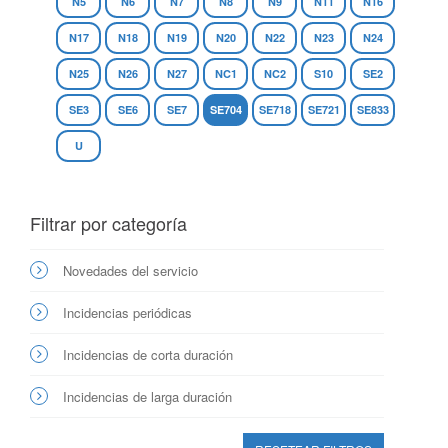
N5
N6
N7
N8
N9
N11
N16
N17
N18
N19
N20
N22
N23
N24
N25
N26
N27
NC1
NC2
S10
SE2
SE3
SE6
SE7
SE704
SE718
SE721
SE833
U
Filtrar por categoría
Novedades del servicio
Incidencias periódicas
Incidencias de corta duración
Incidencias de larga duración