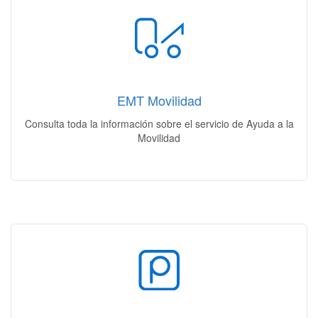
Ayuda a la Movilidad
Localiza tu vehículo | Ubicación de los depósitos | Horarios y
tarifas | Documentación necesaria
EMT Movilidad
Acceso
Consulta toda la información sobre el servicio de Ayuda a la
Movilidad
Nuestros Aparcamientos
Mi aparcamiento | Plazas Disponibles | Rotación |
Residentes | Venta plazas