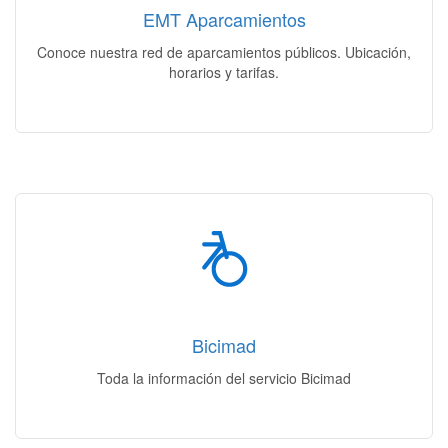
EMT Aparcamientos
Acceso
Conoce nuestra red de aparcamientos públicos. Ubicación,
horarios y tarifas.
Bicimad
Como funciona | Planos & estaciones | Abonos y tarifas
Bicimad
Acceso
Toda la información del servicio Bicimad