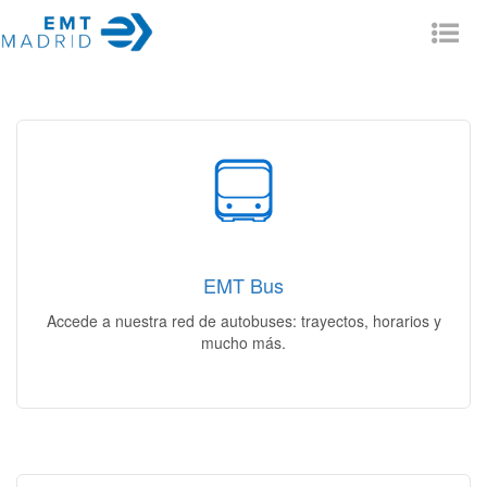
Tog
nav
Muévete en Bus
Mi itinerario | Mi autobús | Mi línea | Estado del servicio |
Incidencias
EMT Bus
Acceso
Accede a nuestra red de autobuses: trayectos, horarios y
mucho más.