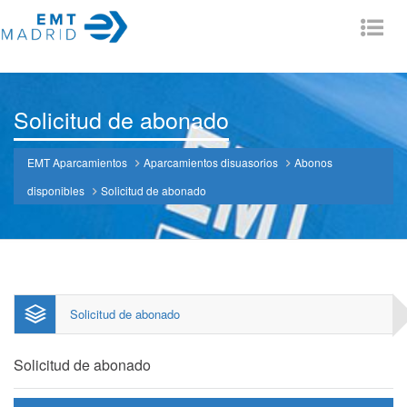
Tog
nav
Solicitud de abonado
EMT Aparcamientos
Aparcamientos disuasorios
Abonos
disponibles
Solicitud de abonado
Solicitud de abonado
Solicitud de abonado