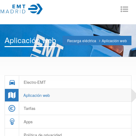
Tog
nav
Aplicación web
Recarga eléctrica
Aplicación web
Electro-EMT
Aplicación web
Tarifas
Apps
Política de privacidad