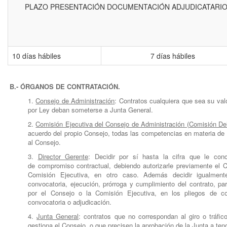
PLAZO PRESENTACIÓN DOCUMENTACIÓN ADJUDICATARI
10 días hábiles
7 días hábiles
B.- ÓRGANOS DE CONTRATACIÓN.
1.
Consejo de Administración
: Contratos cualquiera que sea su val
por Ley deban someterse a Junta General.
2.
Comisión Ejecutiva del Consejo de Administración (Comisión De
acuerdo del propio Consejo, todas las competencias en materia de
al Consejo.
3.
Director Gerente
: Decidir por sí hasta la cifra que le con
de compromiso contractual, debiendo autorizarle previamente el C
Comisión Ejecutiva, en otro caso. Además decidir igualmente
convocatoria, ejecución, prórroga y cumplimiento del contrato, pa
por el Consejo o la Comisión Ejecutiva, en los pliegos de c
convocatoria o adjudicación.
4.
Junta General
: contratos que no correspondan al giro o tráfic
gestiona el Consejo, o que precisen la aprobación de la Junta a teno