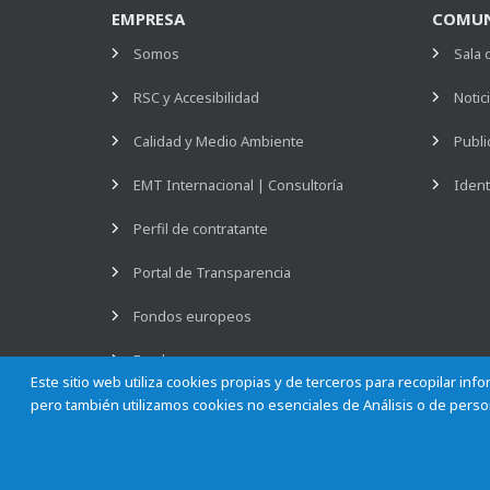
EMPRESA
COMUN
Somos
Sala 
RSC y Accesibilidad
Notic
Calidad y Medio Ambiente
Publi
EMT Internacional | Consultoría
Ident
Perfil de contratante
Portal de Transparencia
Fondos europeos
Empleo
Este sitio web utiliza cookies propias y de terceros para recopilar in
pero también utilizamos cookies no esenciales de Análisis o de person
Empresa Municipal de Transportes de Madrid, S. A.