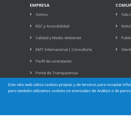
EMPRESA
COMUN
Somos
Sala 
RSC y Accesibilidad
Notic
Calidad y Medio Ambiente
Publi
EMT Internacional | Consultoría
Ident
Perfil de contratante
Portal de Transparencia
Este sitio web utiliza cookies propias y de terceros para recopilar in
Fondos europeos
pero también utilizamos cookies no esenciales de Análisis o de person
Empleo
Empresa Municipal de Transportes de Madrid, S. A.