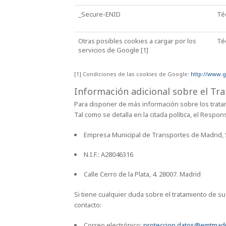
_Secure-ENID
Té
Otras posibles cookies a cargar por los
Té
servicios de Google [1]
[1] Condiciones de las cookies de Google:
http://www.g
Información adicional sobre el Tr
Para disponer de más información sobre los trata
Tal como se detalla en la citada política, el Respo
Empresa Municipal de Transportes de Madrid, S
N.I.F.: A28046316
Calle Cerro de la Plata, 4. 28007. Madrid
Si tiene cualquier duda sobre el tratamiento de s
contacto:
Correo electrónico:
proteccion.datos@emtmadr