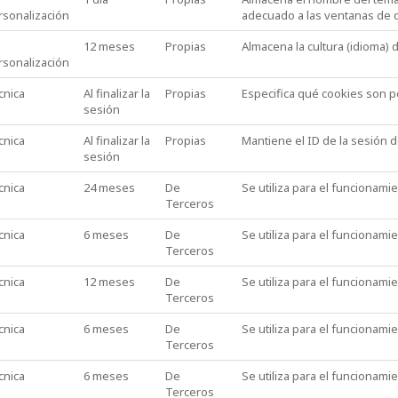
rsonalización
adecuado a las ventanas de d
12 meses
Propias
Almacena la cultura (idioma) 
rsonalización
cnica
Al finalizar la
Propias
Especifica qué cookies son pe
sesión
cnica
Al finalizar la
Propias
Mantiene el ID de la sesión 
sesión
cnica
24 meses
De
Se utiliza para el funcionami
Terceros
cnica
6 meses
De
Se utiliza para el funcionami
Terceros
cnica
12 meses
De
Se utiliza para el funcionami
Terceros
cnica
6 meses
De
Se utiliza para el funcionami
Terceros
cnica
6 meses
De
Se utiliza para el funcionami
Terceros