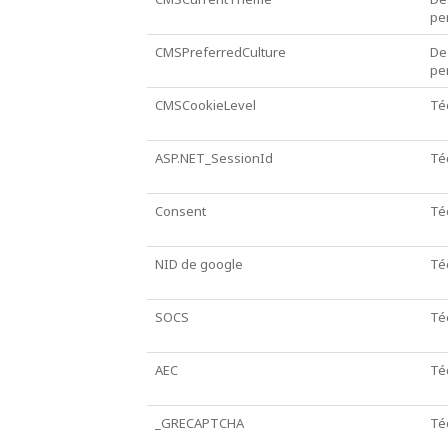
pe
CMSPreferredCulture
De
pe
CMSCookieLevel
Té
ASP.NET_SessionId
Té
Consent
Té
NID de google
Té
SOCS
Té
AEC
Té
_GRECAPTCHA
Té