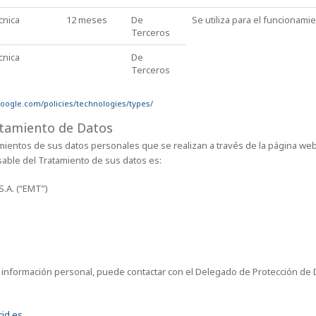
cnica
12 meses
De
Se utiliza para el funcionami
Terceros
cnica
De
Terceros
oogle.com/policies/technologies/types/
atamiento de Datos
mientos de sus datos personales que se realizan a través de la página w
nsable del Tratamiento de sus datos es:
.A. (“EMT”)
u información personal, puede contactar con el Delegado de Protección de 
id.es