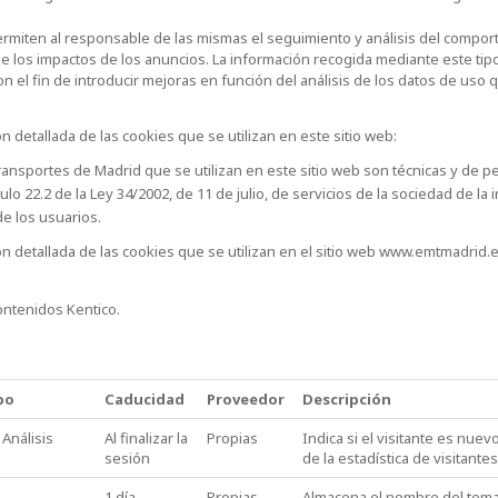
ermiten al responsable de las mismas el seguimiento y análisis del comport
 de los impactos de los anuncios. La información recogida mediante este tipo
con el fin de introducir mejoras en función del análisis de los datos de uso 
n detallada de las cookies que se utilizan en este sitio web:
ansportes de Madrid que se utilizan en este sitio web son técnicas y de pe
lo 22.2 de la Ley 34/2002, de 11 de julio, de servicios de la sociedad de la
e los usuarios.
ón detallada de las cookies que se utilizan en el sitio web www.emtmadrid.e
ontenidos Kentico.
po
Caducidad
Proveedor
Descripción
Análisis
Al finalizar la
Propias
Indica si el visitante es nuev
sesión
de la estadística de visitante
1 día
Propias
Almacena el nombre del tema 